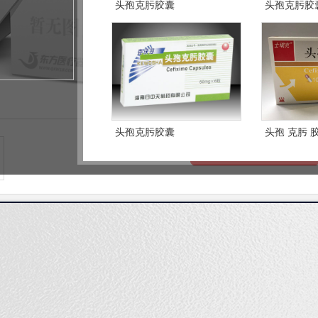
产品卖点：
国家医保 专利产
头孢克肟胶囊
头孢克肟胶
销售渠道：
药店 医院和药店 
025
联系时告知来自东方医药网
头孢克肟胶囊
头孢 克肟 
我要代理
胶囊剂
西药产品