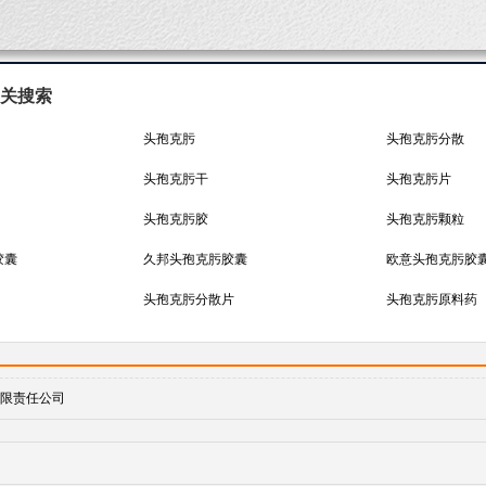
关搜索
头孢克肟
头孢克肟分散
头孢克肟干
头孢克肟片
头孢克肟胶
头孢克肟颗粒
胶囊
久邦头孢克肟胶囊
欧意头孢克肟胶
头孢克肟分散片
头孢克肟原料药
限责任公司