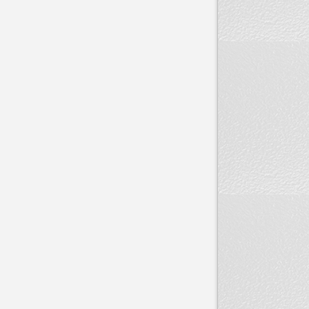
产品规格
卫生许可
成份
性状
不良反应
注意事项
禁忌
贮藏
保质期
备注
产品介绍：