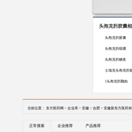
第三代头孢
头孢克肟胶囊相
头孢克肟胶囊
头孢克肟咀嚼
头孢克肟糖浆
士瑞克头孢克肟
1头孢克肟颗粒
当前位置：
东方医药网 >
企业库 >
安徽 >
合肥 >
安徽新东方医药有
正常搜索
企业推荐
产品推荐