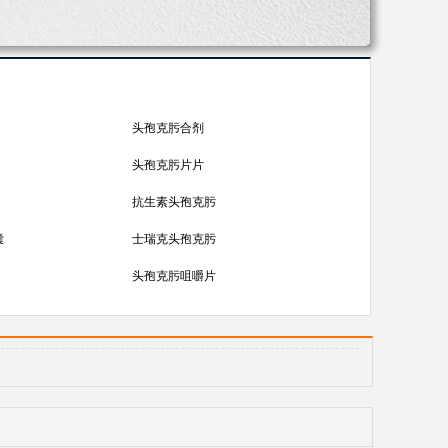
头孢克肟合剂
头孢克肟片片
抗生素头孢克肟
囊
士瑞克头孢克肟
头孢克肟咀嚼片