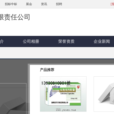
招标中标
展会
资讯
招聘
[
限责任公司
介
公司相册
荣誉资质
企业新闻
头孢克肟胶囊
产品推荐
浏览次数(
85452
) 更新时间：2016-07-
品牌名称：
型号规格：
0.1g*12s
批准文号：
国药准字H20060689
产品标签：