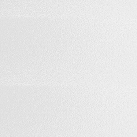
0.1g*12s
证