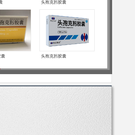
品 市场保护 无需保证金
囊
头孢克肟胶囊
社区 乡镇卫生
-57950697
胶囊
头孢克肟胶囊